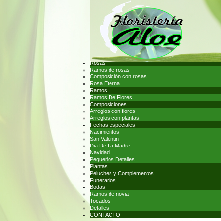
Rosas
Ramos de rosas
Composición con rosas
Rosa Eterna
Ramos
Ramos De Flores
Composiciones
Arreglos con flores
Arreglos con plantas
Fechas especiales
Nacimientos
San Valentin
Dia De La Madre
Navidad
Pequeños Detalles
Plantas
Peluches y Complementos
Funerarios
Bodas
Ramos de novia
Tocados
Detalles
CONTACTO