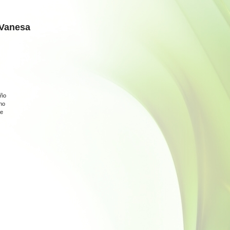
 Vanesa
ño
no
e