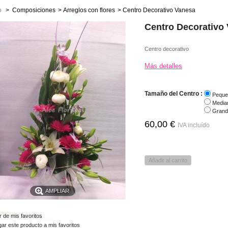
o
>
Composiciones
>
Arreglos con flores
>
Centro Decorativo Vanesa
Centro Decorativo
Centro decorativo
Más detalles
Tamaño del Centro :
Peque
Media
Grand
60,00 €
IVA incluído
Añadir al carrito
AMPLIAR
 de mis favoritos
ar este producto a mis favoritos