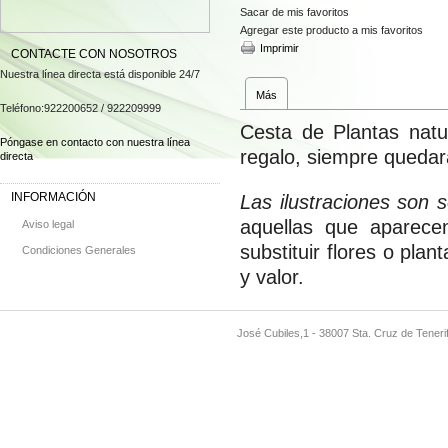
Sacar de mis favoritos
Agregar este producto a mis favoritos
Imprimir
CONTACTE CON NOSOTROS
Nuestra línea directa está disponible 24/7
Más
Teléfono:
922200652 / 922209999
Cesta de Plantas natu
Póngase en contacto con nuestra línea
regalo, siempre quedar
directa
INFORMACIÓN
Las ilustraciones son s
aquellas que aparecen
Aviso legal
substituir flores o plan
Condiciones Generales
y valor.
José Cubiles,1 - 38007 Sta. Cruz de Teneri