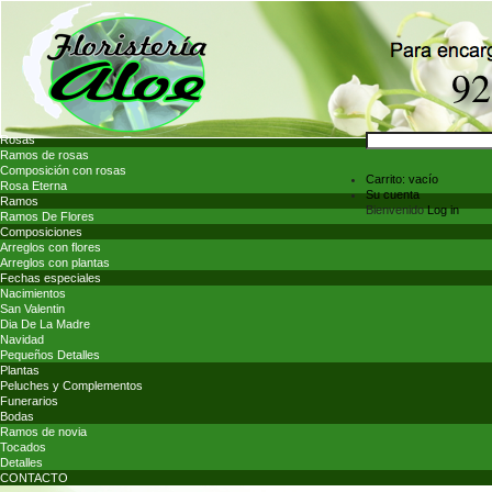
Rosas
Ramos de rosas
Composición con rosas
Carrito:
vacío
Rosa Eterna
Su cuenta
Ramos
Bienvenido
Log in
Ramos De Flores
Composiciones
Arreglos con flores
Arreglos con plantas
Fechas especiales
Nacimientos
San Valentin
Dia De La Madre
Navidad
Pequeños Detalles
Plantas
Peluches y Complementos
Funerarios
Bodas
Ramos de novia
Tocados
Detalles
CONTACTO