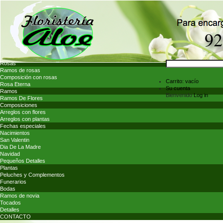
Rosas
Ramos de rosas
Composición con rosas
Carrito:
vacío
Rosa Eterna
Su cuenta
Ramos
Bienvenido
Log in
Ramos De Flores
Composiciones
Arreglos con flores
Arreglos con plantas
Fechas especiales
Nacimientos
San Valentin
Dia De La Madre
Navidad
Pequeños Detalles
Plantas
Peluches y Complementos
Funerarios
Bodas
Ramos de novia
Tocados
Detalles
CONTACTO