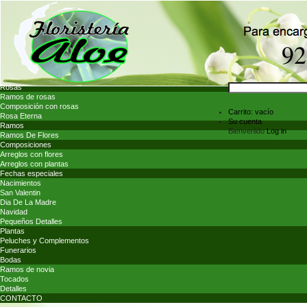
Rosas
Ramos de rosas
Composición con rosas
Carrito:
vacío
Rosa Eterna
Su cuenta
Ramos
Bienvenido
Log in
Ramos De Flores
Composiciones
Arreglos con flores
Arreglos con plantas
Fechas especiales
Nacimientos
San Valentin
Dia De La Madre
Navidad
Pequeños Detalles
Plantas
Peluches y Complementos
Funerarios
Bodas
Ramos de novia
Tocados
Detalles
CONTACTO