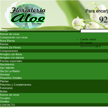
Rosas
Ramos de rosas
Composición con rosas
Carrito:
vacío
Rosa Eterna
Su cuenta
Ramos
Bienvenido
Log in
Ramos De Flores
Composiciones
Arreglos con flores
Arreglos con plantas
Fechas especiales
Nacimientos
San Valentin
Dia De La Madre
Navidad
Pequeños Detalles
Plantas
Peluches y Complementos
Funerarios
Bodas
Ramos de novia
Tocados
Detalles
CONTACTO