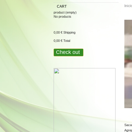
Inici
CART
product
(empty)
No products
0,00 €
Shipping
0,00 €
Total
Check out
Sacar
Agreg