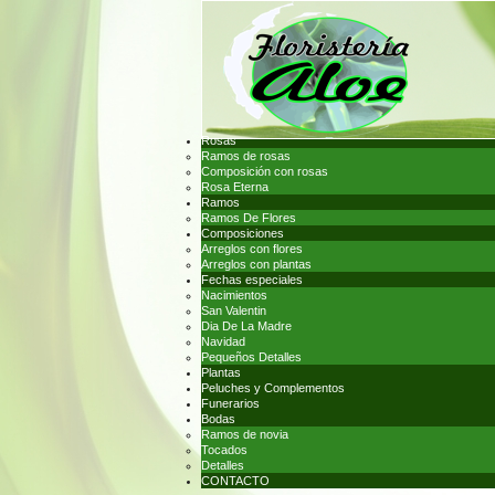
Rosas
Ramos de rosas
Composición con rosas
Rosa Eterna
Ramos
Ramos De Flores
Composiciones
Arreglos con flores
Arreglos con plantas
Fechas especiales
Nacimientos
San Valentin
Dia De La Madre
Navidad
Pequeños Detalles
Plantas
Peluches y Complementos
Funerarios
Bodas
Ramos de novia
Tocados
Detalles
CONTACTO