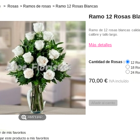
o
>
Rosas
>
Ramos de rosas
>
Ramo 12 Rosas Blancas
Ramo 12 Rosas Bl
Ramo de 12 rosas blancas calid
calibre y tallo largo.
Más detalles
Cantidad de Rosas :
12 Ro
18 Ro
24 Ro
70,00 €
IVA incluído
Añadir al carrito
AMPLIAR
 de mis favoritos
ar este producto a mis favoritos