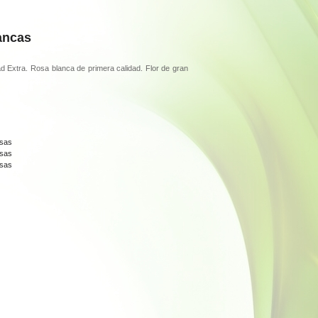
ancas
ad Extra.
Rosa blanca de primera calidad. Flor de gran
sas
sas
sas