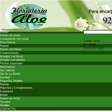
Rosas
Ramos de rosas
Composición con rosas
Carrito:
vacío
Rosa Eterna
Su cuenta
Ramos
Bienvenido
Log in
Ramos De Flores
Composiciones
Arreglos con flores
Arreglos con plantas
Fechas especiales
Nacimientos
San Valentin
Dia De La Madre
Navidad
Pequeños Detalles
Plantas
Peluches y Complementos
Funerarios
Bodas
Ramos de novia
Tocados
Detalles
CONTACTO