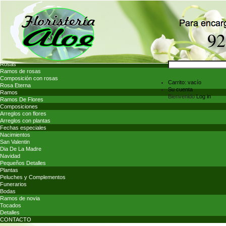
Rosas
Ramos de rosas
Composición con rosas
Carrito:
vacío
Rosa Eterna
Su cuenta
Ramos
Bienvenido
Log in
Ramos De Flores
Composiciones
Arreglos con flores
Arreglos con plantas
Fechas especiales
Nacimientos
San Valentin
Dia De La Madre
Navidad
Pequeños Detalles
Plantas
Peluches y Complementos
Funerarios
Bodas
Ramos de novia
Tocados
Detalles
CONTACTO