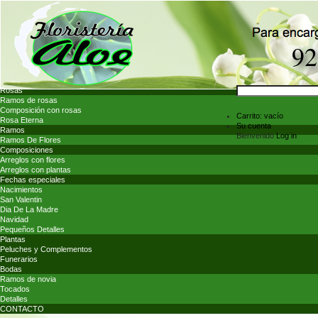
Rosas
Ramos de rosas
Composición con rosas
Carrito:
vacío
Rosa Eterna
Su cuenta
Ramos
Bienvenido
Log in
Ramos De Flores
Composiciones
Arreglos con flores
Arreglos con plantas
Fechas especiales
Nacimientos
San Valentin
Dia De La Madre
Navidad
Pequeños Detalles
Plantas
Peluches y Complementos
Funerarios
Bodas
Ramos de novia
Tocados
Detalles
CONTACTO